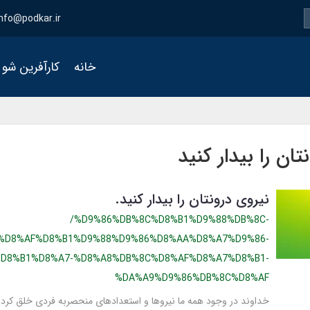
info@podkar.ir
خانه
کارآفرین شو
تان را بیدار کنید
نیروی درونتان را بیدار کنید.
/%D9%86%DB%8C%D8%B1%D9%88%DB%8C-
%D8%AF%D8%B1%D9%88%D9%86%D8%AA%D8%A7%D9%86-
D8%B1%D8%A7-%D8%A8%DB%8C%D8%AF%D8%A7%D8%B1-
%DA%A9%D9%86%DB%8C%D8%AF
خداوند در وجود همه ما نیروها و استعدادهای منحصربه ­فردی خلق کرده