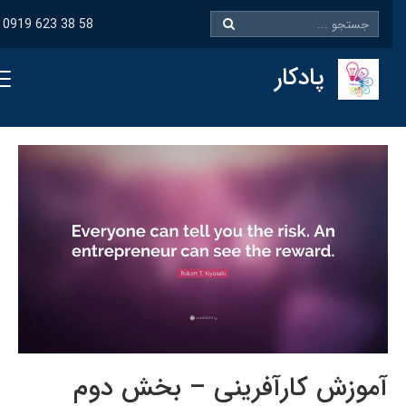
0919 623 38 58
پادکار
آموزش کارآفرینی – بخش دوم