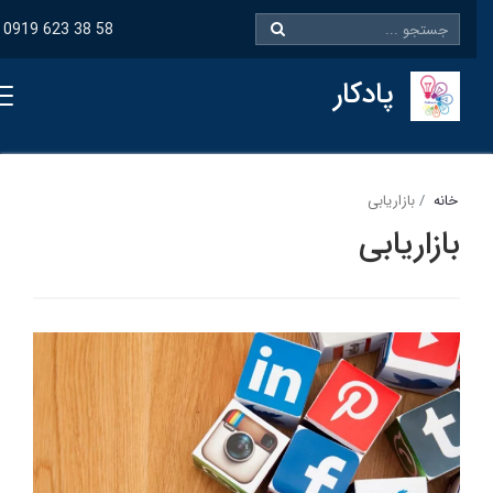
0919 623 38 58
پادکار
خانه
بازاریابی
بازاریابی