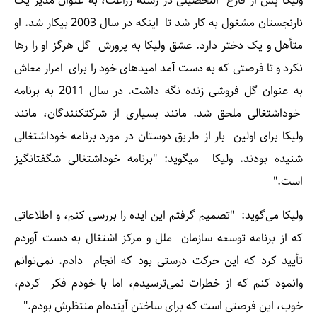
ولیکا پس از فارغ التحصیلی در رشته زراعت، به عنوان مدیر یک
نارنجستان مشغول به کار شد تا اینکه در سال 2003 بیکار شد. او
متأهل و یک دختر دارد. عشق ولیکا به پرورش گل هرگز او را رها
نکرد و تا فرصتی که به دست آمد امیدهای خود را برای امرار معاش
به عنوان گل فروشی زنده نگه داشت. در سال 2011 به برنامه
خوداشتغالی ملحق شد. مانند بسیاری از شرکت­کنندگان، مانند
ولیکا برای اولین بار از طریق دوستان در مورد برنامه خوداشتغالی
شنیده بودند. ولیکا می­گوید: "برنامه خوداشتغالی شگفت­انگیز
است."
ولیکا می‌گوید: "تصمیم گرفتم این ایده را بررسی کنم، و اطلاعاتی
که از برنامه توسعه سازمان ملل و مرکز اشتغال به دست آوردم
تأیید کرد که این حرکت درستی بود که انجام دادم. نمی‌توانم
وانمود کنم که از خطرات نمی‌ترسیدم، اما با خودم فکر کردم،
خوب، این فرصتی است که برای ساختن آینده‌ام منتظرش بودم."