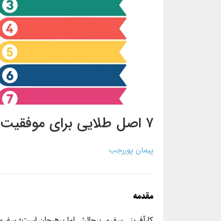
۷ اصل طلایی برای موفقیت در مسیر کارآفرینی: از ایده تا اجرا
پیمان پوررجب
مقدمه
کارآفرینی سفری پرچالش اما پرهیجان است؛ سفری ک