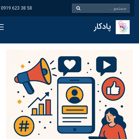
0919 623 38 58
پادکار