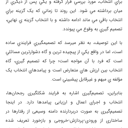
براي انتخاب، مورد بررسي قرار گرفته و يکي پس از ديگري از
ميان برداشته مي­ شود. اين روند تا زماني که يک گزينه براي
انتخاب باقي مي­ ماند ادامه داشته و با انتخاب گزينه ­ي نهايي،
تصميم­ گيري به وقوع مي­ پيوندد.
با اين توصيف، به نظر مي­رسد که تصميم­گيري فرايندي ساده
است، اما در واقع يکي از پيچيده ­ترين و گاه دشوارترين مسائلي
است که فرد با آن مواجه است؛ چرا که تصميم ­گيري، گاه
انتخاب بين ارزش­ هاي متعارض است و پيامدهاي انتخاب يک
مؤلفه­ ي مبهم و غيرقابل پيش­بيني است.
بنابراین، تصمیم‌گیری اشاره به فرایند شکل­گیری رجحان‌ها،
انتخاب و اجرای اعمال و ارزیابی پیامدها دارد. در اینجا
تصمیم‌گیری به صورت دربردارنده دامنه وسیعی از رفتارها در
ساختاری از ورودی-پردازش-خروجی و بازخورد تعریف شده