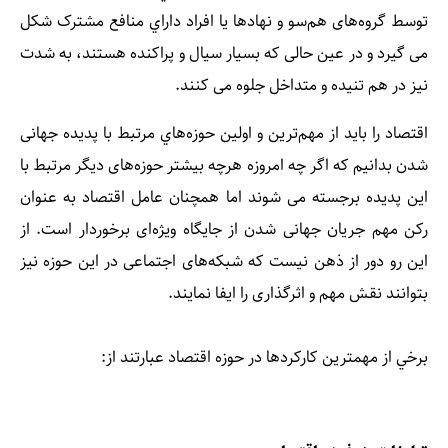
توسط‌ گروه‌های هم‌سو و نهاد‌ها يا افراد داراي‌ منافع‌ مشترک‌ شكل
می گيرد و در عين‌ حالی كه بسيار سيال و پراکنده هستند، به شدت
نيز در هم تنيده و متداخل جلوه می كنند.
اقتصاد را بايد از مهم‌ترين و اولين حوزه‌هاي مرتبط با پديده جهانی
شدن بدانيم كه اگر چه امروزه هرچه بيشتر حوزه‌های ديگر مرتبط با
اين پديده برجسته می شوند اما همچنان عامل اقتصاد به عنوان
ركن مهم جريان جهانی شدن از جايگاه وي‍ژه‌ای برخوردار است. از
اين رو دور از ذهن نيست كه شبكه‌های اجتماعی در اين حوزه نيز
بتوانند نقش مهم و اثر‌گذاری را ايفا نمايند.
برخي از مهمترين کارکرد­ها در حوزه اقتصاد عبارتند از: